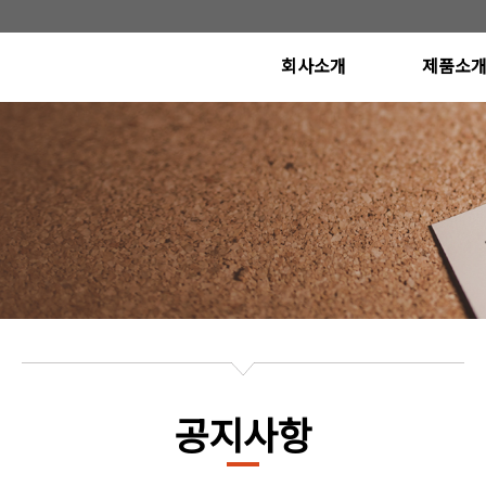
회사소개
제품소
CEO인사말
Poly Etcher S
(Conductor Etcher
연혁
Metal Etcher S
비전
Oxide Etcher 
(Dielectric Etcher
오시는길
개발 계획 
공지사항