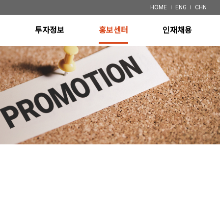
HOME
ENG
CHN
개
투자정보
홍보센터
인재채용
ystem
재무정보
공지사항
채용정보
 System)
공시정보
특허
ystem
System
 System)
장비