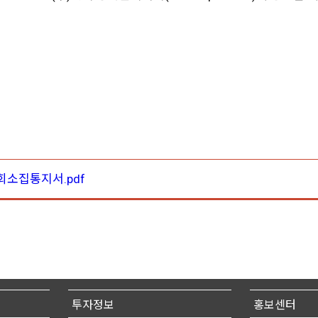
회소집통지서.pdf
투자정보
홍보센터